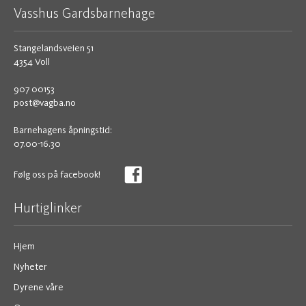
Vasshus Gardsbarnehage
Stangelandsveien 51
4354 Voll
907 00153
post@vagba.no
Barnehagens åpningstid:
07.00-16.30
Følg oss på facebook!
Hurtiglinker
Hjem
Nyheter
Dyrene våre