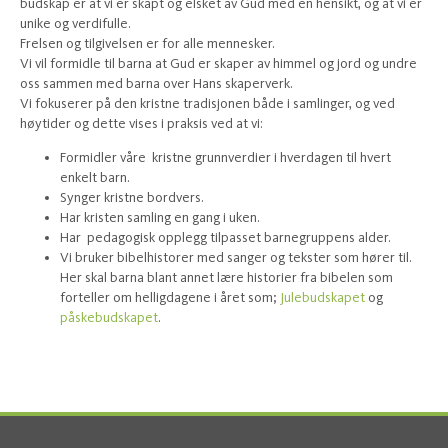
budskap er at vi er skapt og elsket av Gud med en hensikt, og at vi er
unike og verdifulle.
Frelsen og tilgivelsen er for alle mennesker.
Vi vil formidle til barna at Gud er skaper av himmel og jord og undre
oss sammen med barna over Hans skaperverk.
Vi fokuserer på den kristne tradisjonen både i samlinger, og ved
høytider og dette vises i praksis ved at vi:
Formidler våre kristne grunnverdier i hverdagen til hvert
enkelt barn.
Synger kristne bordvers.
Har kristen samling en gang i uken.
Har pedagogisk opplegg tilpasset barnegruppens alder.
Vi bruker bibelhistorer med sanger og tekster som hører til.
Her skal barna blant annet lære historier fra bibelen som
forteller om helligdagene i året som;
Julebudskapet
og
påskebudskapet
.