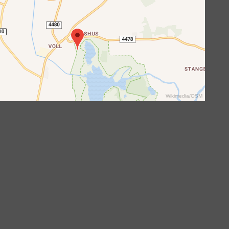
Wikimedia
/
OSM