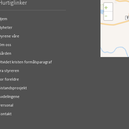
Hurtiglinker
+
−
Hjem
Nyheter
Dyrene våre
Om oss
Gården
tvidet kristen formålsparagraf
ra styreren
or foreldre
Bistandsprosjekt
Avdelingene
Personal
Kontakt