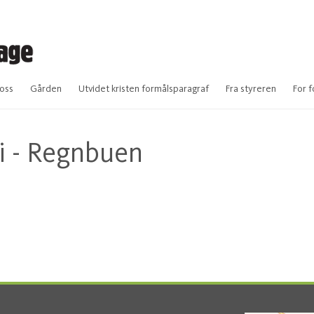
oss
Gården
Utvidet kristen formålsparagraf
Fra styreren
For f
ri - Regnbuen