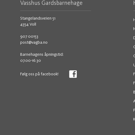
Vasshus Gardsbarnehage
Stangelandsveien 51
4354 Voll
907 00153
post@vagba.no
Barnehagens åpningstid:
07.00-16.30
U
Følg oss på facebook!
F
F